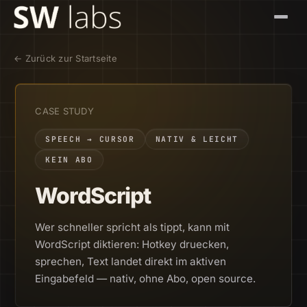
Gespräch buchen
← Zurück zur Startseite
Leistungen
CASE STUDY
Referenzen
SPEECH → CURSOR
NATIV & LEICHT
KEIN ABO
Brands
WordScript
Kontakt
Wer schneller spricht als tippt, kann mit
WordScript diktieren: Hotkey druecken,
sprechen, Text landet direkt im aktiven
Eingabefeld — nativ, ohne Abo, open source.